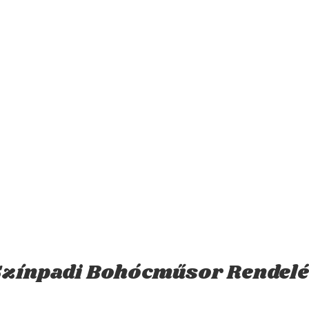
zínpadi Bohócműsor Rendel