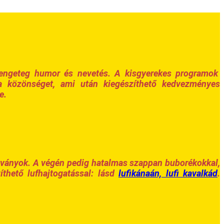
 Rengeteg humor és nevetés. A kisgyerekes programok
a közönséget, ami után kiegészíthető kedvezményes
e.
tványok. A végén pedig hatalmas szappan buborékokkal,
thető lufhajtogatással: lásd
lufikánaán, lufi kavalkád
.