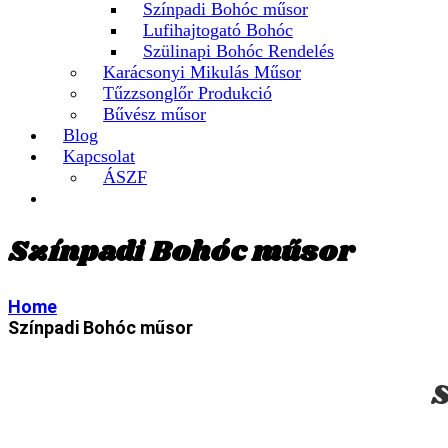
Színpadi Bohóc műsor
Lufihajtogató Bohóc
Szülinapi Bohóc Rendelés
Karácsonyi Mikulás Műsor
Tűzzsonglőr Produkció
Bűvész műsor
Blog
Kapcsolat
ÁSZF
Színpadi Bohóc műsor
Home
Színpadi Bohóc műsor
S