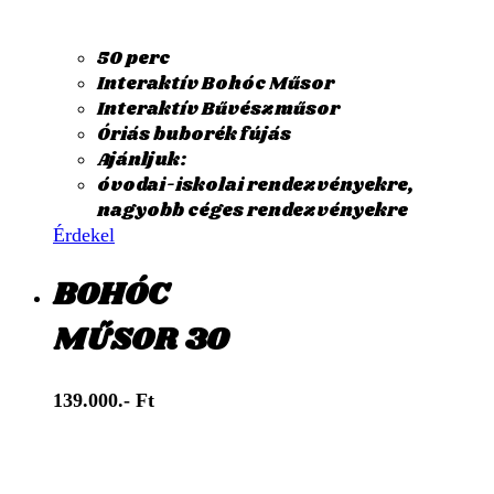
50 perc
Interaktív Bohóc Műsor
Interaktív Bűvészműsor
Óriás buborék fújás
Ajánljuk:
óvodai-iskolai rendezvényekre,
nagyobb céges rendezvényekre
Érdekel
BOHÓC
MŰSOR 30
139.000.- Ft