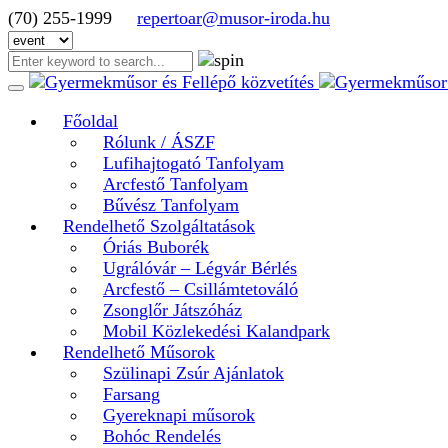
(70) 255-1999
repertoar@musor-iroda.hu
Főoldal
Rólunk / ÁSZF
Lufihajtogató Tanfolyam
Arcfestő Tanfolyam
Bűvész Tanfolyam
Rendelhető Szolgáltatások
Óriás Buborék
Ugrálóvár – Légvár Bérlés
Arcfestő – Csillámtetováló
Zsonglőr Játszóház
Mobil Közlekedési Kalandpark
Rendelhető Műsorok
Szülinapi Zsúr Ajánlatok
Farsang
Gyereknapi műsorok
Bohóc Rendelés