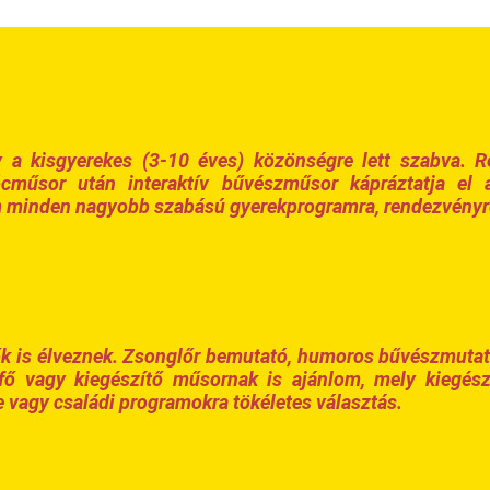
y a kisgyerekes (3-10 éves) közönségre lett szabva.
cműsor után interaktív bűvészműsor kápráztatja el 
m minden nagyobb szabású gyerekprogramra, rendezvényr
ők is élveznek. Zsonglőr bemutató, humoros bűvészmuta
ő vagy kiegészítő műsornak is ajánlom, mely kiegészí
vagy családi programokra tökéletes választás.