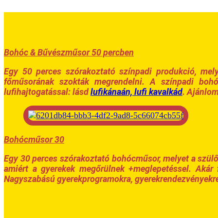
Bohóc & Bűvészműsor 50 percben
Egy 50 perces szórakoztató színpadi produkció, mel
főműsorának szokták megrendelni. A színpadi bohó
lufihajtogatással: lásd
lufikánaán, lufi kavalkád
. Ajánlo
Bohócműsor 30
Egy 30 perces szórakoztató bohócműsor, melyet a szül
amiért a gyerekek megőrülnek +meglepetéssel. Akár f
Nagyszabású gyerekprogramokra, gyerekrendezvényekre 